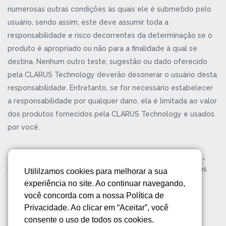
numerosas outras condições às quais ele é submetido pelo
usuário, sendo assim, este deve assumir toda a
responsabilidade e risco decorrentes da determinação se o
produto é apropriado ou não para a finalidade à qual se
destina. Nenhum outro teste, sugestão ou dado oferecido
pela CLARUS Technology deverão desonerar o usuário desta
responsabilidade. Entretanto, se for necessário estabelecer
a responsabilidade por qualquer dano, ela é limitada ao valor
dos produtos fornecidos pela CLARUS Technology e usados
por você.
CLARUS® Technology é uma marca registrada da KELPIE-
BR® Gestão Empresarial Ltda. Copyright ©2026. Todos os
Utililzamos cookies para melhorar a sua
direitos reservados.
Política de Privacidade
experiência no site. Ao continuar navegando,
você concorda com a nossa Política de
Privacidade. Ao clicar em “Aceitar”, você
consente o uso de todos os cookies.