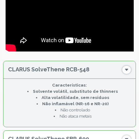
CLARUS SolveThene RCB-548
Solvente volátil, substituto de thinners
Alta volatilidade, sem resíduos
Não inflamável (NR-16 e NR-20)
Não controlado
Não ataca metais
CLARUS SolveThene SBR-600