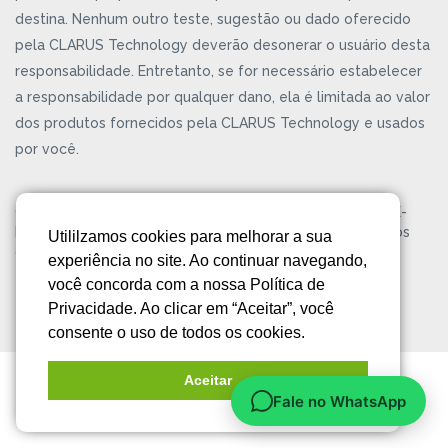
destina. Nenhum outro teste, sugestão ou dado oferecido
pela CLARUS Technology deverão desonerar o usuário desta
responsabilidade. Entretanto, se for necessário estabelecer
a responsabilidade por qualquer dano, ela é limitada ao valor
dos produtos fornecidos pela CLARUS Technology e usados
por você.
CLARUS® Technology é uma marca registrada da KELPIE-
BR® Gestão Empresarial Ltda. Copyright ©2026. Todos os
Utililzamos cookies para melhorar a sua
direitos reservados.
Política de Privacidade
experiência no site. Ao continuar navegando,
você concorda com a nossa Política de
Privacidade. Ao clicar em “Aceitar”, você
consente o uso de todos os cookies.
Aceitar
Fale no WhatsApp