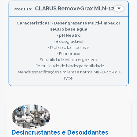
CLARUS RemoveGrax MLN-12
• Desengraxante Multi-limpador
neutro base água
• pH Neutro
• Biodegradável
• Prático e fácil de usar
• Econômico
• Solubilidade infinita (1:5 a 1:200)
• Possui laudo de biodegradabilidade
• Atende especificações similares à norma MIL-D-16791 G
Type I
Desincrustantes e Desoxidantes