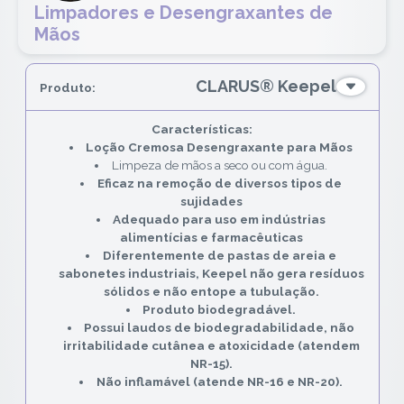
Limpadores e Desengraxantes de
Mãos
CLARUS® Keepel
Loção Cremosa Desengraxante para Mãos
Limpeza de mãos a seco ou com água.
Eficaz na remoção de diversos tipos de
sujidades
Adequado para uso em indústrias
alimentícias e farmacêuticas
Diferentemente de pastas de areia e
sabonetes industriais, Keepel
não gera resíduos
sólidos
e
não entope a tubulação
.
Produto
biodegradável
.
Possui laudos de
biodegradabilidade
,
não
irritabilidade cutânea
e
atoxicidade (atendem
NR-15).
Não inflamável (atende NR-16 e NR-20)
.