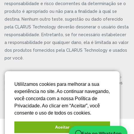
responsabilidade e risco decorrentes da determinação se o
produto é apropriado ou não para a finalidade à qual se
destina. Nenhum outro teste, sugestão ou dado oferecido
pela CLARUS Technology deverão desonerar o usuário desta
responsabilidade. Entretanto, se for necessário estabelecer
a responsabilidade por qualquer dano, ela é limitada ao valor
dos produtos fornecidos pela CLARUS Technology e usados
por você.
CLARUS® Technology é uma marca registrada da KELPIE-
BR® Gestão Empresarial Ltda. Copyright ©2026. Todos os
Utililzamos cookies para melhorar a sua
direitos reservados.
Política de Privacidade
experiência no site. Ao continuar navegando,
você concorda com a nossa Política de
Privacidade. Ao clicar em “Aceitar”, você
consente o uso de todos os cookies.
Aceitar
Fale no WhatsApp