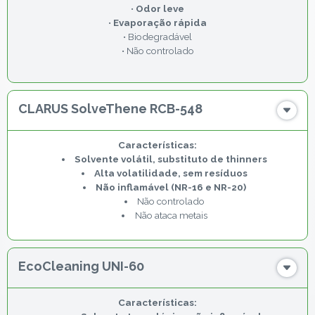
•
Odor leve
•
Evaporação rápida
• Biodegradável
• Não controlado
CLARUS SolveThene RCB-548
Solvente volátil, substituto de thinners
Alta volatilidade, sem resíduos
Não inflamável (NR-16 e NR-20)
Não controlado
Não ataca metais
EcoCleaning UNI-60