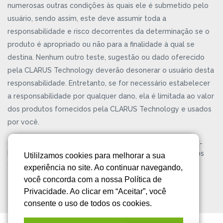
numerosas outras condições às quais ele é submetido pelo
usuário, sendo assim, este deve assumir toda a
responsabilidade e risco decorrentes da determinação se o
produto é apropriado ou não para a finalidade à qual se
destina. Nenhum outro teste, sugestão ou dado oferecido
pela CLARUS Technology deverão desonerar o usuário desta
responsabilidade. Entretanto, se for necessário estabelecer
a responsabilidade por qualquer dano, ela é limitada ao valor
dos produtos fornecidos pela CLARUS Technology e usados
por você.
CLARUS® Technology é uma marca registrada da KELPIE-
BR® Gestão Empresarial Ltda. Copyright ©2026. Todos os
Utililzamos cookies para melhorar a sua
direitos reservados.
Política de Privacidade
experiência no site. Ao continuar navegando,
você concorda com a nossa Política de
Privacidade. Ao clicar em “Aceitar”, você
consente o uso de todos os cookies.