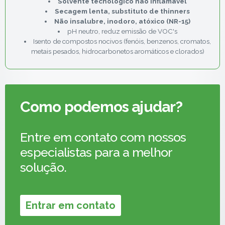
Solvente tecnológico não inflamável
Secagem lenta, substituto de thinners
Não insalubre, inodoro, atóxico (NR-15)
pH neutro, reduz emissão de VOC's
Isento de compostos nocivos (fenóis, benzenos, cromatos,
metais pesados, hidrocarbonetos aromáticos e clorados)
Como podemos ajudar?
Entre em contato com nossos
especialistas para a melhor
solução.
Entrar em contato