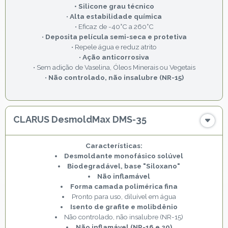
• Silicone grau técnico
•
Alta estabilidade química
• Eficaz de -40°C a 260°C
•
Deposita película semi-seca e protetiva
• Repele água e reduz atrito
•
Ação anticorrosiva
• Sem adição de Vaselina, Óleos Minerais ou Vegetais
•
Não controlado, não insalubre (NR-15)
CLARUS DesmoldMax DMS-35
Desmoldante monofásico solúvel
Biodegradável, base "Siloxano"
Não inflamável
Forma camada polimérica fina
Pronto para uso, diluível em água
Isento de grafite e molibdênio
Não controlado, não insalubre (NR-15)
Não inflamável (NR-16 e 20)