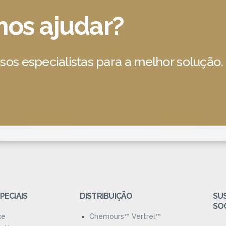
os ajudar?
os especialistas para a melhor solução.
PECIAIS
DISTRIBUIÇÃO
SU
SO
ke
Chemours™ Vertrel™