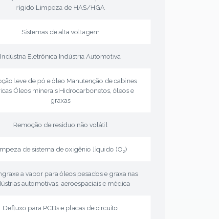
rígido Limpeza de HAS/HGA
Sistemas de alta voltagem
Indústria Eletrônica Indústria Automotiva
ção leve de pó e óleo Manutenção de cabines
ricas Óleos minerais Hidrocarbonetos, óleos e
graxas
Remoção de resíduo não volátil
impeza de sistema de oxigênio líquido (O
)
2
graxe a vapor para óleos pesados e graxa nas
dústrias automotivas, aeroespaciais e médica
Defluxo para PCBs e placas de circuito