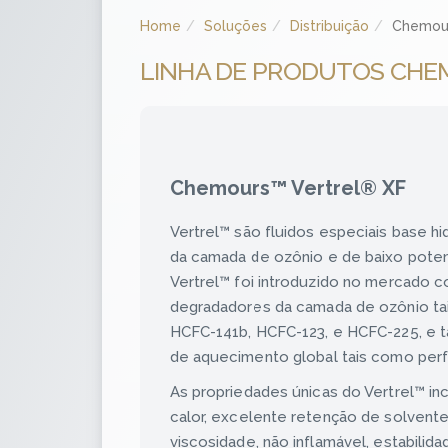
Home
Soluções
Distribuição
Chemour
LINHA DE PRODUTOS CHE
Chemours™ Vertrel® XF
Vertrel™ são fluidos especiais base 
da camada de ozônio e de baixo pote
Vertrel™ foi introduzido no mercado c
degradadores da camada de ozônio tai
HCFC-141b, HCFC-123, e HCFC-225, e 
de aquecimento global tais como perf
As propriedades únicas do Vertrel™ in
calor, excelente retenção de solvente,
viscosidade, não inflamável, estabilida