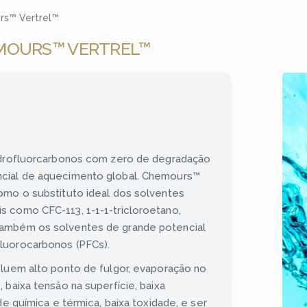
s™ Vertrel™
MOURS™ VERTREL™
hidrofluorcarbonos com zero de degradação
ncial de aquecimento global. Chemours™
omo o substituto ideal dos solventes
s como CFC-113, 1-1-1-tricloroetano,
também os solventes de grande potencial
luorocarbonos (PFCs).
cluem alto ponto de fulgor, evaporação no
 baixa tensão na superfície, baixa
de química e térmica, baixa toxidade, e ser