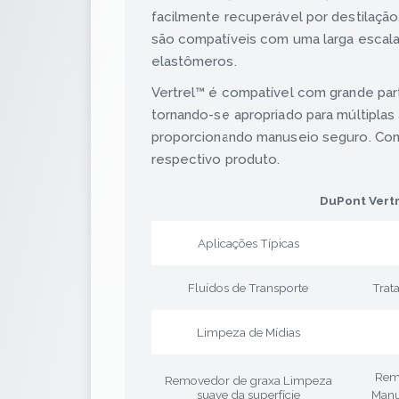
facilmente recuperável por destilação
são compatíveis com uma larga escala d
elastômeros.
Vertrel™ é compatível com grande part
tornando-se apropriado para múltiplas 
proporcionando manuseio seguro. Cons
respectivo produto.
DuPont Vertr
Aplicações Típicas
Fluídos de Transporte
Trata
Limpeza de Mídias
Remo
Removedor de graxa Limpeza
suave da superfície
Manu