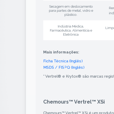
Secagem em deslocamento
Re
para partes de metal, vidro e
ind
plástico.
Indústria Médica,
Limpe
Farmacêutica, Alimentícia e
Eletrônica
Mais informações:
Ficha Técnica (Inglês)
MSDS / FISPQ (Inglês)
* Vertrel® e Krytox® são marcas regi
Chemours™ Vertrel™ XSi
Chemours™ Vertrel™ XSi é um produto