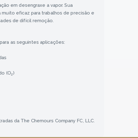
lização em desengraxe a vapor. Sua
 muito eficaz para trabalhos de precisão e
dades de difícil remoção.
para as seguintes aplicações:
das
do (O
)
2
stradas da The Chemours Company FC, LLC.