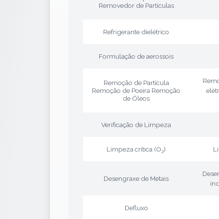
Removedor de Partículas
Refrigerante dielétrico
Formulação de aerossois
Remo
Remoção de Partícula
Remoção de Poeira Remoção
elét
de Óleos
Verificação de Limpeza
Limpeza crítica (O
)
L
2
Desen
Desengraxe de Metais
in
Defluxo