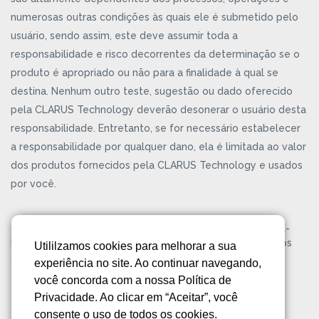
numerosas outras condições às quais ele é submetido pelo
usuário, sendo assim, este deve assumir toda a
responsabilidade e risco decorrentes da determinação se o
produto é apropriado ou não para a finalidade à qual se
destina. Nenhum outro teste, sugestão ou dado oferecido
pela CLARUS Technology deverão desonerar o usuário desta
responsabilidade. Entretanto, se for necessário estabelecer
a responsabilidade por qualquer dano, ela é limitada ao valor
dos produtos fornecidos pela CLARUS Technology e usados
por você.
CLARUS® Technology é uma marca registrada da KELPIE-
BR® Gestão Empresarial Ltda. Copyright ©2026. Todos os
Utililzamos cookies para melhorar a sua
direitos reservados.
Política de Privacidade
experiência no site. Ao continuar navegando,
você concorda com a nossa Política de
Privacidade. Ao clicar em “Aceitar”, você
consente o uso de todos os cookies.